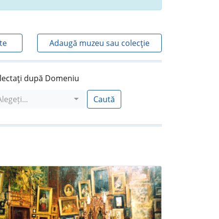
te
Adaugă muzeu sau colecţie
lectaţi după Domeniu
Alegeți...
Caută