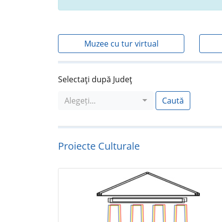
Muzee cu tur virtual
Selectaţi după Judeţ
Alegeți...
Caută
Proiecte Culturale