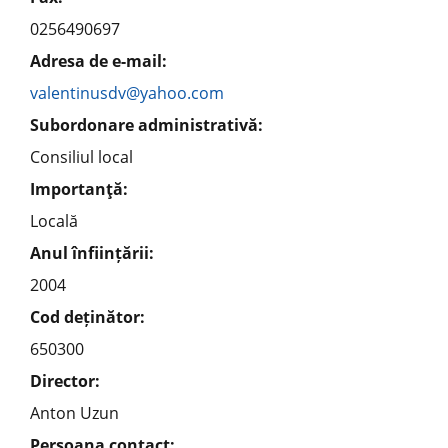
0256490697
Adresa de e-mail:
valentinusdv@yahoo.com
Subordonare administrativă:
Consiliul local
Importanţă:
Locală
Anul înființării:
2004
Cod deținător:
650300
Director:
Anton Uzun
Persoana contact: