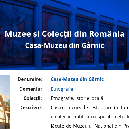
Muzee și Colecții din România
Casa-Muzeu din Gârnic
Denumire:
Casa-Muzeu din Gârnic
Domeniu:
Etnografie
Colecţii:
Etnografie, Istorie locală
Descriere:
Casa e în curs de restaurare (octo
o colecție publică cu specific ceh-s
făcute de Muzeului Național din Pr