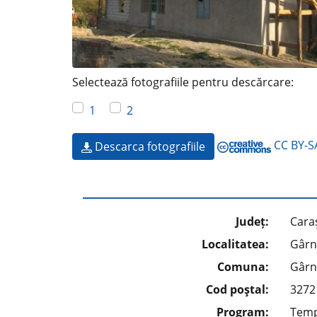
Selectează fotografiile pentru descărcare:
1
2
CC BY-SA
Descarca fotografiile
Județ:
Cara
Localitatea:
Gârn
Comuna:
Gârn
Cod poştal:
3272
Program:
Tempo