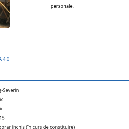
personale.
 4.0
ş-Severin
ic
ic
15
rar închis (în curs de constituire)