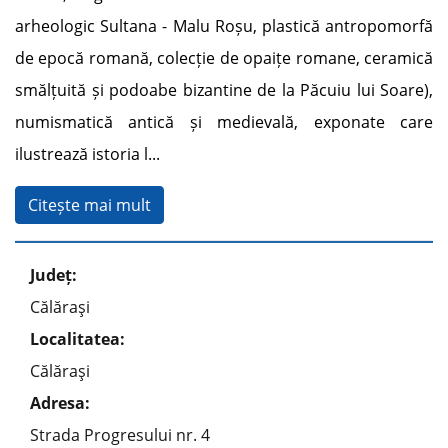
arheologic Sultana - Malu Roșu, plastică antropomorfă
de epocă romană, colecție de opaițe romane, ceramică
smălțuită și podoabe bizantine de la Păcuiu lui Soare),
numismatică antică și medievală, exponate care
ilustrează istoria l
...
Citește mai mult
Județ:
Călăraşi
Localitatea:
Călăraşi
Adresa:
Strada Progresului nr. 4