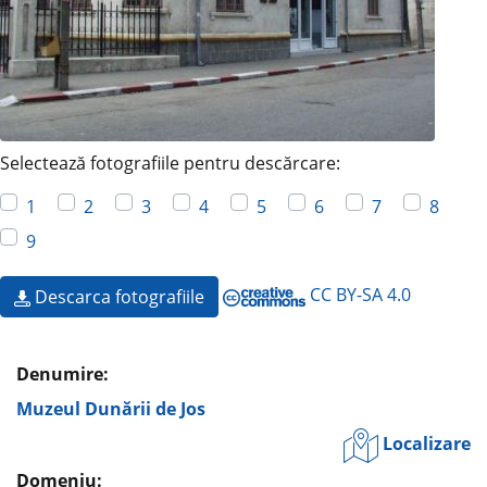
Selectează fotografiile pentru descărcare:
1
2
3
4
5
6
7
8
9
CC BY-SA 4.0
Descarca fotografiile
Denumire:
Muzeul Dunării de Jos
Localizare
Domeniu: