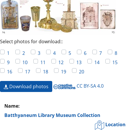
Select photos for download::
1
2
3
4
5
6
7
8
9
10
11
12
13
14
15
16
17
18
19
20
CC BY-SA 4.0
Download photos
Name:
Batthyaneum Library Museum Collection
Location