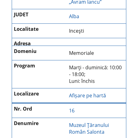
„Avram Iancu”
Alba
Inceşti
Memoriale
Marţi - duminică: 10:00
- 18:00;
Luni: închis
Afișare pe hartă
16
Muzeul Ţăranului
Român Salonta