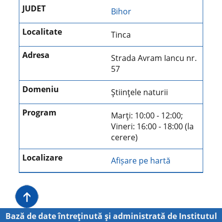
Bihor
Tinca
Strada Avram Iancu nr.
57
Ştiinţele naturii
Marţi: 10:00 - 12:00;
Vineri: 16:00 - 18:00 (la
cerere)
Afișare pe hartă
Bază de date întreţinută şi administrată de
Institutul