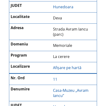
Hunedoara
Deva
Strada Avram Iancu
(parc)
Memoriale
La cerere
Afișare pe hartă
11
Casa-Muzeu „Avram
Iancu”