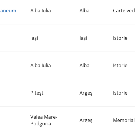
thyaneum
Alba Iulia
Alba
Carte vec
Iaşi
Iaşi
Istorie
Alba Iulia
Alba
Istorie
Piteşti
Argeş
Istorie
Valea Mare-
Argeş
Memorial
Podgoria