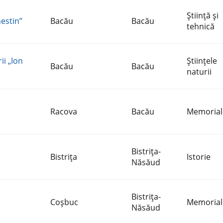
Ştiinţă şi
estin”
Bacău
Bacău
tehnică
ii „Ion
Ştiinţele
Bacău
Bacău
naturii
Racova
Bacău
Memorial
Bistriţa-
Bistriţa
Istorie
Năsăud
Bistriţa-
Coşbuc
Memorial
Năsăud