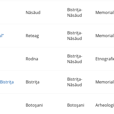
Bistriţa-
Năsăud
Memorial
Năsăud
Bistriţa-
l”
Reteag
Memorial
Năsăud
Bistriţa-
Rodna
Etnografi
Năsăud
Bistriţa-
Bistriţa
Bistriţa
Memorial
Năsăud
Botoşani
Botoşani
Arheolog