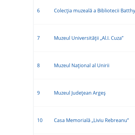
6
Colecţia muzeală a Bibliotecii Bat
7
Muzeul Universităţii „Al.I. Cuza”
8
Muzeul Naţional al Unirii
9
Muzeul Judeţean Argeş
10
Casa Memorială „Liviu Rebreanu”