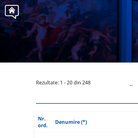
Rezultate: 1 - 20 din 248
←
p
Nr.
Denumire (*)
ord.