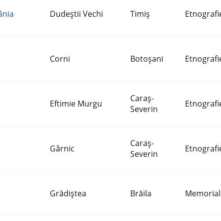
ânia
Dudeştii Vechi
Timiş
Etnografi
Corni
Botoşani
Etnografi
Caraş-
Eftimie Murgu
Etnografi
Severin
Caraş-
Gârnic
Etnografi
Severin
Grădiştea
Brăila
Memorial