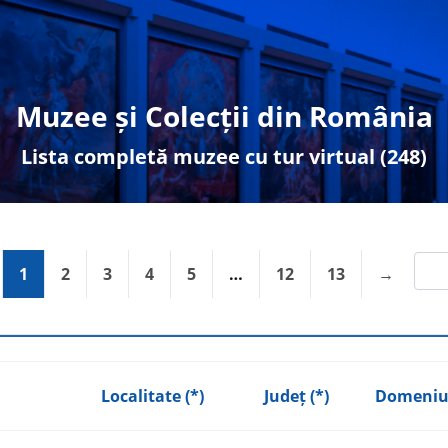
Muzee și Colecții din România
Lista completă muzee cu tur virtual (248)
revious
page
1
page
2
page
3
page
4
page
5
…
page
12
page
13
next
→
Localitate (*)
Județ (*)
Domeniu 