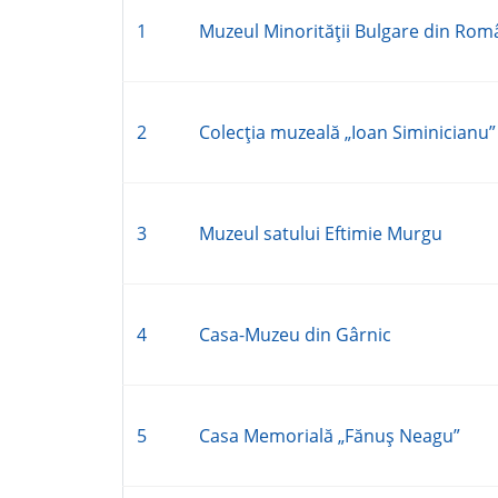
1
Muzeul Minorităţii Bulgare din Rom
2
Colecţia muzeală „Ioan Siminicianu”
3
Muzeul satului Eftimie Murgu
4
Casa-Muzeu din Gârnic
5
Casa Memorială „Fănuş Neagu”